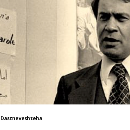
ip to main content
Skip to navigat
 Dastneveshteha