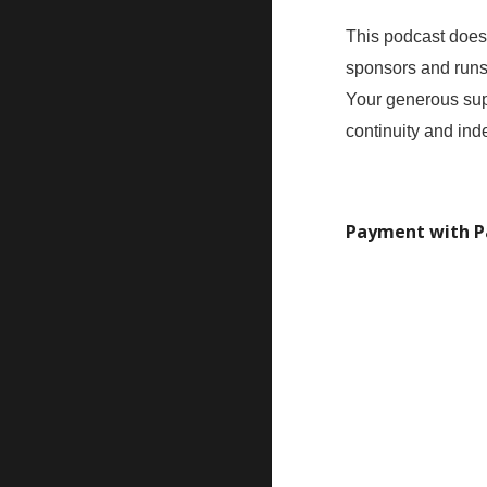
This podcast does
sponsors and runs
Your generous sup
continuity and in
Payment with P